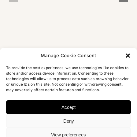
als
Arabisches
Concordia in
eine
Skandalbuch
Bamberg
tragische
Liebesgesch
Manage Cookie Consent
To provide the best experiences, we use technologies like cookies to
store and/or access device information. Consenting to these
technologies will allow us to process data such as browsing behavior
or unique IDs on this site. Not consenting or withdrawing consent,
may adversely affect certain features and functions.
Accept
Deny
Copyright 2012 – 2026 | Najem Wali | Design
Micori.de
|
Datenschutz
View preferences