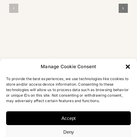
LESUNG in
mehr
FAZ:
der Villa
als
Arabisches
Concordia in
eine
Skandalbuch
Bamberg
tragische
Liebesgesch
Manage Cookie Consent
To provide the best experiences, we use technologies like cookies to
store and/or access device information. Consenting to these
technologies will allow us to process data such as browsing behavior
or unique IDs on this site. Not consenting or withdrawing consent,
may adversely affect certain features and functions.
Accept
Deny