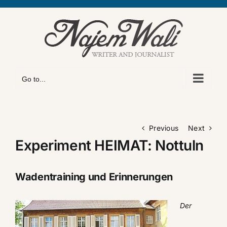
Skip
to
content
Go to...
Previous
Next
Experiment HEIMAT: Nottuln
Wadentraining und Erinnerungen
Der