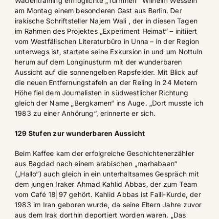
Wadentraining ermöglichte „Turmherr“ Wilhelm Wesseln
am Montag einem besonderen Gast aus Berlin. Der
irakische Schriftsteller
Najem Wali
, der in diesen Tagen
im Rahmen des Projektes „Experiment Heimat“ – initiiert
vom
Westfälischen Literaturbüro
in Unna – in der Region
unterwegs ist, startete seine Exkursion in und um Nottuln
herum auf dem Longinusturm mit der wunderbaren
Aussicht auf die sonnengelben Rapsfelder. Mit Blick auf
die neuen Entfernungstafeln an der Reling in 24 Metern
Höhe fiel dem Journalisten in südwestlicher Richtung
gleich der Name „Bergkamen“ ins Auge. „Dort musste ich
1983 zu einer Anhörung“, erinnerte er sich.
129 Stufen zur wunderbaren Aussicht
Beim Kaffee kam der erfolgreiche Geschichtenerzähler
aus Bagdad nach einem arabischen „marhabaan“
(„Hallo“) auch gleich in ein unterhaltsames Gespräch mit
dem jungen Iraker Ahmad Kahlid Abbas, der zum Team
vom Café 18|97 gehört. Kahlid Abbas ist Faili-Kurde, der
1983 im Iran geboren wurde, da seine Eltern Jahre zuvor
aus dem Irak dorthin deportiert worden waren. „Das