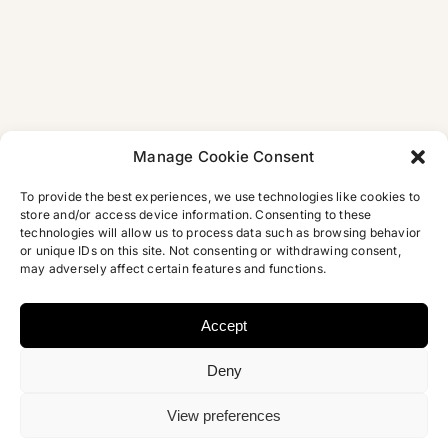
Skandalbuch
Bamberg
tragische
Liebesgesch
Manage Cookie Consent
To provide the best experiences, we use technologies like cookies to
store and/or access device information. Consenting to these
technologies will allow us to process data such as browsing behavior
or unique IDs on this site. Not consenting or withdrawing consent,
may adversely affect certain features and functions.
Accept
Deny
Copyright 2012 – 2026 | Najem Wali | Design
Micori.de
|
Datenschutz
View preferences
Facebook
X
Instagram
Pinterest