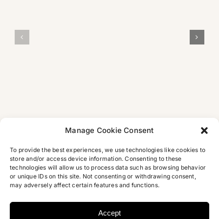
Weit
LESUNG in
mehr
FAZ:
der Villa
als
Arabisches
Concordia in
eine
Skandalbuch
Bamberg
tragische
Liebesgesch
Manage Cookie Consent
To provide the best experiences, we use technologies like cookies to
store and/or access device information. Consenting to these
technologies will allow us to process data such as browsing behavior
or unique IDs on this site. Not consenting or withdrawing consent,
may adversely affect certain features and functions.
Accept