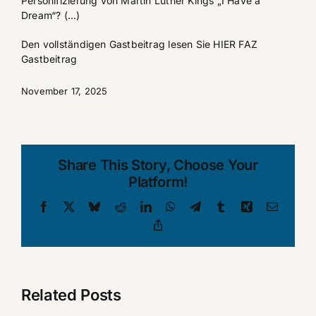
Personifizierung von Martin Luther Kings „I Have a
Dream“? (…)
Den vollständigen Gastbeitrag lesen Sie HIER
FAZ
Gastbeitrag
November 17, 2025
Share This Story, Choose Your
Platform!
Facebook
X
Bluesky
Reddit
LinkedIn
WhatsApp
Telegram
Tumblr
Xing
Email
Copy
Link
Related Posts