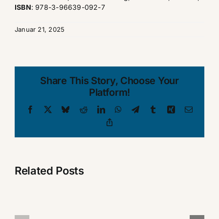
ISBN
: 978-3-96639-092-7
Januar 21, 2025
Share This Story, Choose Your
Platform!
Facebook
X
Bluesky
Reddit
LinkedIn
WhatsApp
Telegram
Tumblr
Xing
Email
Copy
Link
Related Posts
Weit
LESUNG in
mehr