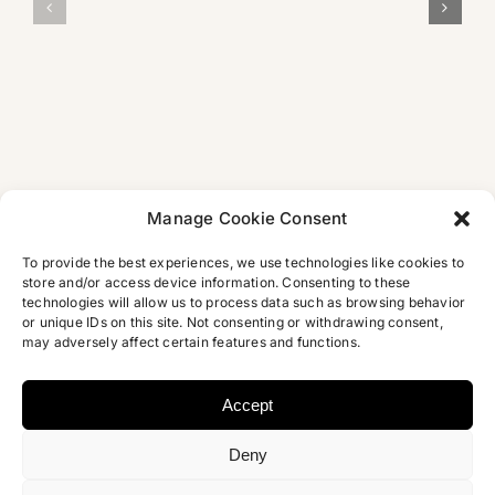
FAZ:
der Villa
als
Arabisches
Concordia in
eine
Skandalbuch
Bamberg
tragische
Liebesgesch
Manage Cookie Consent
To provide the best experiences, we use technologies like cookies to
store and/or access device information. Consenting to these
technologies will allow us to process data such as browsing behavior
or unique IDs on this site. Not consenting or withdrawing consent,
may adversely affect certain features and functions.
Accept
Deny
Copyright 2012 – 2026 | Najem Wali | Design
Micori.de
|