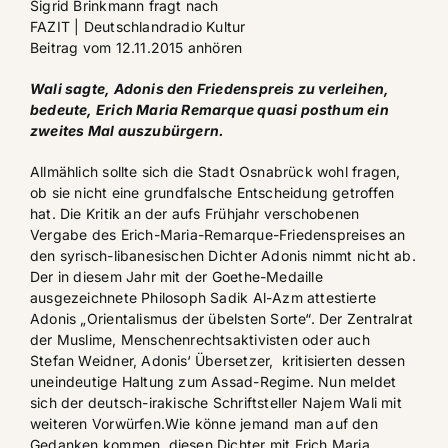
Sigrid Brinkmann fragt nach
FAZIT
| Deutschlandradio Kultur
Beitrag vom 12.11.2015 anhören
Wali sagte, Adonis den Friedenspreis zu verleihen,
bedeute, Erich Maria Remarque quasi posthum ein
zweites Mal auszubürgern.
Allmählich sollte sich die Stadt Osnabrück wohl fragen,
ob sie nicht eine grundfalsche Entscheidung getroffen
hat. Die Kritik an der aufs Frühjahr verschobenen
Vergabe des Erich-Maria-Remarque-Friedenspreises an
den syrisch-libanesischen Dichter Adonis nimmt nicht ab.
Der in diesem Jahr mit der Goethe-Medaille
ausgezeichnete Philosoph Sadik Al-Azm attestierte
Adonis „Orientalismus der übelsten Sorte“. Der Zentralrat
der Muslime, Menschenrechtsaktivisten oder auch
Stefan Weidner, Adonis‘ Übersetzer, kritisierten dessen
uneindeutige Haltung zum Assad-Regime. Nun meldet
sich der deutsch-irakische Schriftsteller Najem Wali mit
weiteren Vorwürfen.
Wie könne jemand man auf den
Gedanken kommen, diesen Dichter mit Erich Maria