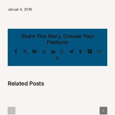
Januar 4, 2016
Share This Story, Choose Your
Platform!
Facebook
X
Bluesky
Reddit
LinkedIn
WhatsApp
Telegram
Tumblr
Xing
Email
Copy
Link
Related Posts
20.
Juni
Leipziger
2025: