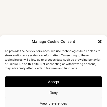
Buchmesse
Lesung
2024
im
Buchhändlerkeller
Manage Cookie Consent
To provide the best experiences, we use technologies like cookies to
store and/or access device information. Consenting to these
technologies will allow us to process data such as browsing behavior
or unique IDs on this site. Not consenting or withdrawing consent,
may adversely affect certain features and functions.
Accept
Deny
Copyright 2012 – 2026 | Najem Wali | Design
Micori.de
|
Datenschutz
View preferences