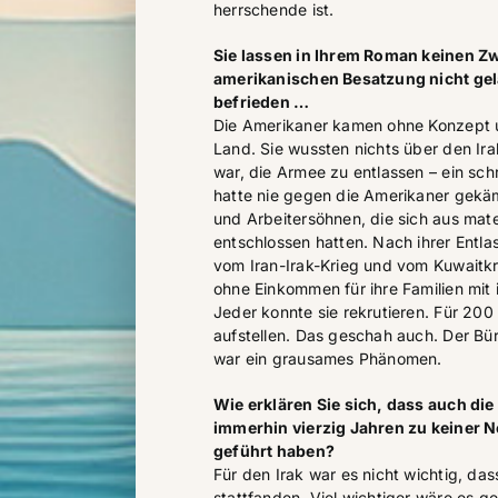
herrschende ist.
Sie lassen in Ihrem Roman keinen Zw
amerikanischen Besatzung nicht gel
befrieden …
Die Amerikaner kamen ohne Konzept 
Land. Sie wussten nichts über den Irak
war, die Armee zu entlassen – ein sch
hatte nie gegen die Amerikaner gekä
und Arbeitersöhnen, die sich aus mater
entschlossen hatten. Nach ihrer Entla
vom Iran-Irak-Krieg und vom Kuwaitkr
ohne Einkommen für ihre Familien mit 
Jeder konnte sie rekrutieren. Für 20
aufstellen. Das geschah auch. Der B
war ein grausames Phänomen.
Wie erklären Sie sich, dass auch di
immerhin vierzig Jahren zu keiner 
geführt haben?
Für den Irak war es nicht wichtig, das
stattfanden. Viel wichtiger wäre es ge