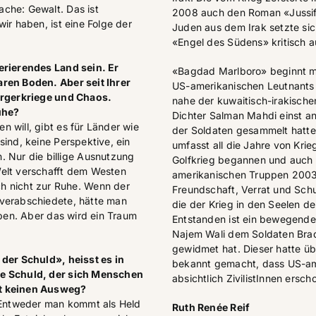
che: Gewalt. Das ist
2008 auch den Roman «Jussifs
ir haben, ist eine Folge der
Juden aus dem Irak setzte si
«Engel des Südens» kritisch a
erierendes Land sein. Er
«Bagdad Marlboro» beginnt m
aren Boden. Aber seit Ihrer
US-amerikanischen Leutnants 
Bürgerkriege und Chaos.
nahe der kuwaitisch-irakische
uhe?
Dichter Salman Mahdi einst a
 will, gibt es für Länder wie
der Soldaten gesammelt hatte
sind, keine Perspektive, ein
umfasst all die Jahre von Kri
. Nur die billige Ausnutzung
Golfkrieg begannen und auch 
Welt verschafft dem Westen
amerikanischen Truppen 2003 
h nicht zur Ruhe. Wenn der
Freundschaft, Verrat und Sch
 verabschiedete, hätte man
die der Krieg in den Seelen 
eben. Aber das wird ein Traum
Entstanden ist ein bewegende
Najem Wali dem Soldaten Bra
gewidmet hat. Dieser hatte üb
 der Schuld», heisst es in
bekannt gemacht, dass US-ame
se Schuld, der sich Menschen
absichtlich ZivilistInnen ersch
pt keinen Ausweg?
: Entweder man kommt als Held
Ruth Renée Reif