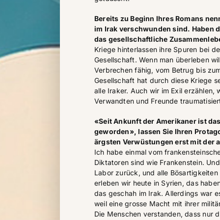
Bereits zu Beginn Ihres Romans nenn
im Irak verschwunden sind. Haben d
das gesellschaftliche Zusammenleb
Kriege hinterlassen ihre Spuren bei 
Gesellschaft. Wenn man überleben wil
Verbrechen fähig, vom Betrug bis zum
Gesellschaft hat durch diese Kriege s
alle Iraker. Auch wir im Exil erzählen,
Verwandten und Freunde traumatisier
«Seit Ankunft der Amerikaner ist da
geworden», lassen Sie Ihren Protag
ärgsten Verwüstungen erst mit der
Ich habe einmal vom frankensteinsch
Diktatoren sind wie Frankenstein. Und 
Labor zurück, und alle Bösartigkeiten
erleben wir heute in Syrien, das habe
das geschah im Irak. Allerdings war 
weil eine grosse Macht mit ihrer militä
Die Menschen verstanden, dass nur d