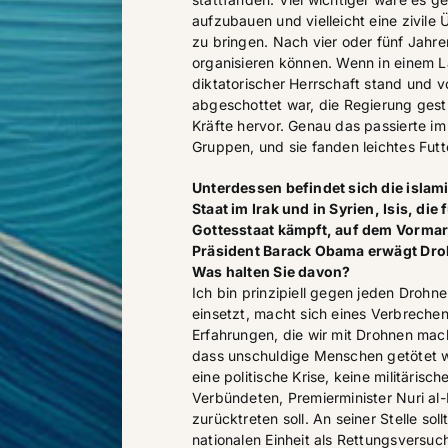
aufzubauen und vielleicht eine zivil
zu bringen. Nach vier oder fünf Jahr
organisieren können. Wenn in einem L
diktatorischer Herrschaft stand und 
abgeschottet war, die Regierung gestür
Kräfte hervor. Genau das passierte im 
Gruppen, und sie fanden leichtes Futt
Unterdessen befindet sich die islam
Staat im Irak und in Syrien, Isis, die
Gottesstaat kämpft, auf dem Vormar
Präsident Barack Obama erwägt Droh
Was halten Sie davon?
Ich bin prinzipiell gegen jeden Drohn
einsetzt, macht sich eines Verbrechens
Erfahrungen, die wir mit Drohnen mac
dass unschuldige Menschen getötet w
eine politische Krise, keine militärisc
Verbündeten, Premierminister Nuri al-
zurücktreten soll. An seiner Stelle sol
nationalen Einheit als Rettungsversuc