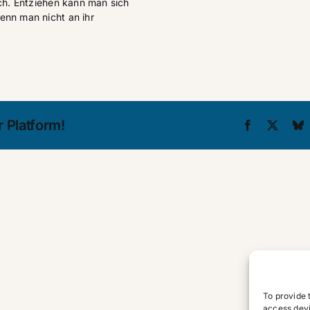
ich. Entziehen kann man sich
enn man nicht an ihr
 Platform!
Facebook
X
B
„In
arabisch
Ländern
bin
Kulturgeschichten
ich
To provide 
so
access devi