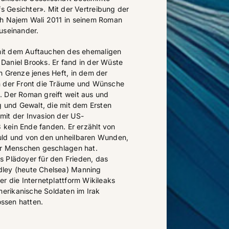
 Gesichter». Mit der Vertreibung der
ch Najem Wali 2011 in seinem Roman
useinander.
it dem Auftauchen des ehemaligen
Daniel Brooks. Er fand in der Wüste
n Grenze jenes Heft, in dem der
n der Front die Träume und Wünsche
. Der Roman greift weit aus und
eg und Gewalt, die mit dem Ersten
mit der Invasion der US-
kein Ende fanden. Er erzählt von
uld und von den unheilbaren Wunden,
der Menschen geschlagen hat.
s Plädoyer für den Frieden, das
dley (heute Chelsea) Manning
er die Internetplattform Wikileaks
rikanische Soldaten im Irak
ossen hatten.