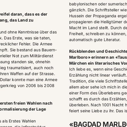
babylonischen oder sumerisch
gänzlich. Die Schriftsteller w
eifel daran, dass es der
Hussein der Propaganda ergebe
ang, das Land zu
propagieren die Heiligtümer der
Macht im Land stellt. Durch d
und ohne Kenntnisse über das
Freiheit, schreiben zu können,
. Das Erste, was sie taten,
automatisch gute Literatur.
recklicher Fehler. Die Armee
mpft. Sie bestand aus Bauern-
Rückblenden und Geschichte
ieller Not zum Militärdienst
Marlboro» erinnern an «Tau
ssung standen sie, ohnehin
Märchen ein literarisches Vor
ieg traumatisiert, auch noch
Ich liebe es, wenn eine Gesch
ihren Waffen auf der Strasse.
Erzählung nicht linear verläuft
0 Dollar konnte man eine Armee
Tradition, die viele Schriftstel
ürgerkrieg von 2006 bis 2008
allem aber sehe ich mich in di
einer Form des Überlebens ge
schafft es durch das Erzähle
e ersten freien Wahlen nach
überleben. Nach 1001 Nacht ha
Normalisierung der Lage
feiert seine Liebe zu ihr. Das 
s als Erstes Wahlen
«BAGDAD MARLBOR
wesen, die Infrastruktur