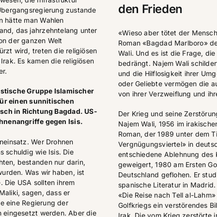
den Frieden
e Übergangsregierung zustande
en hätte man Wahlen
and, das jahrzehntelang unter
«Wieso aber tötet der Mensch?
von der ganzen Welt
Roman «Bagdad Marlboro» des 
zt wird, treten die religiösen
Wali. Und es ist die Frage, d
Irak. Es kamen die religiösen
bedrängt. Najem Wali schilder
er.
und die Hilflosigkeit ihrer U
oder Geliebte vermögen die 
istische Gruppe Islamischer
von ihrer Verzweiflung und ih
 für einen sunnitischen
sch in Richtung Bagdad. US-
Der Krieg und seine Zerstöru
nenangriffe gegen Isis.
Najem Wali, 1956 im irakischen
Roman, der 1989 unter dem Tit
eneinsatz. Wer Drohnen
Vergnügungsviertel» in deuts
 schuldig wie Isis. Die
entschiedene Ablehnung des Kr
hten, bestanden nur darin,
geweigert, 1980 am Ersten Go
urden. Was wir haben, ist
Deutschland geflohen. Er stud
he. Die USA sollten ihrem
spanische Literatur in Madrid
Maliki, sagen, dass er
«Die Reise nach Tell al-Lahm
lte eine Regierung der
Golfkriegs ein verstörendes B
h eingesetzt werden. Aber die
Irak. Die vom Krieg zerstörte 