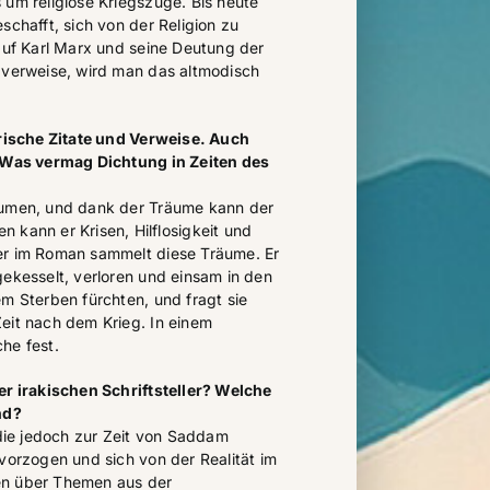
 um religiöse Kriegszüge. Bis heute
schafft, sich von der Religion zu
 auf Karl Marx und seine Deutung der
 verweise, wird man das altmodisch
arische Zitate und Verweise. Auch
. Was vermag Dichtung in Zeiten des
äumen, und dank der Träume kann der
 kann er Krisen, Hilflosigkeit und
er im Roman sammelt diese Träume. Er
gekesselt, verloren und einsam in den
em Sterben fürchten, und fragt sie
eit nach dem Krieg. In einem
he fest.
er irakischen Schriftsteller? Welche
nd?
 die jedoch zur Zeit von Saddam
 vorzogen und sich von der Realität im
en über Themen aus der