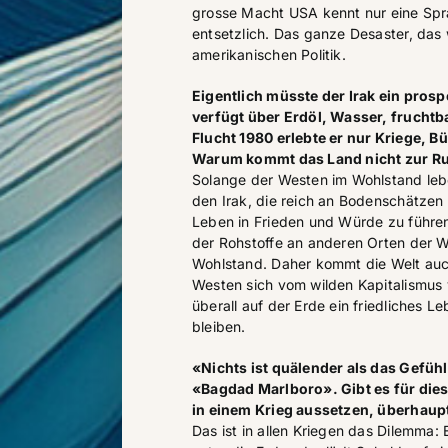
grosse Macht USA kennt nur eine Spra
entsetzlich. Das ganze Desaster, das w
amerikanischen Politik.
Eigentlich müsste der Irak ein prosp
verfügt über Erdöl, Wasser, fruchtb
Flucht 1980 erlebte er nur Kriege, 
Warum kommt das Land nicht zur R
Solange der Westen im Wohlstand leben
den Irak, die reich an Bodenschätzen 
Leben in Frieden und Würde zu führen
der Rohstoffe an anderen Orten der 
Wohlstand. Daher kommt die Welt auc
Westen sich vom wilden Kapitalismus
überall auf der Erde ein friedliches L
bleiben.
«Nichts ist quälender als das Gefühl
«Bagdad Marlboro». Gibt es für die
in einem Krieg aussetzen, überhau
Das ist in allen Kriegen das Dilemma