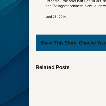
unter die Erde oder lädt Schuld auf s
der Tötungsmaschinerie nicht, auch w
Juni 25, 2014
Share This Story, Choose Your
Related Posts
Warum
will
er
nicht