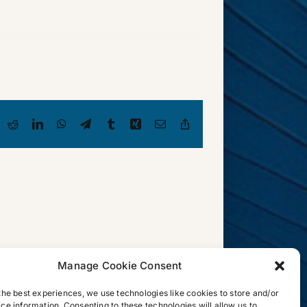
luesky
Reddit
LinkedIn
WhatsApp
Telegram
Tumblr
Xing
Email
Copy
Link
Najem
en
Wali
und
Manage Cookie Consent
Sibylle
Lewitscharoff
the best experiences, we use technologies like cookies to store and/or
im
ce information. Consenting to these technologies will allow us to