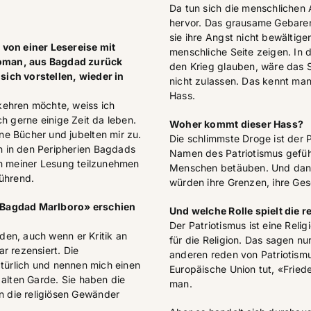
Da tun sich die menschlichen 
hervor. Das grausame Gebaren
sie ihre Angst nicht bewältige
 von einer Lesereise mit
menschliche Seite zeigen. In d
oman, aus Bagdad zurück
den Krieg glauben, wäre das
ich vorstellen, wieder in
nicht zulassen. Das kennt man
Hass.
kehren möchte, weiss ich
ch gerne einige Zeit da leben.
Woher kommt dieser Hass?
e Bücher und jubelten mir zu.
Die schlimmste Droge ist der P
 in den Peripherien Bagdads
Namen des Patriotismus gefüh
an meiner Lesung teilzunehmen
Menschen betäuben. Und dann
rührend.
würden ihre Grenzen, ihre Gese
«Bagdad Marlboro» erschien
Und welche Rolle spielt die
Der Patriotismus ist eine Reli
en, auch wenn er Kritik an
für die Religion. Das sagen nu
r rezensiert. Die
anderen reden von Patriotismu
atürlich und nennen mich einen
Europäische Union tut, «Friede
 alten Garde. Sie haben die
man.
 die religiösen Gewänder