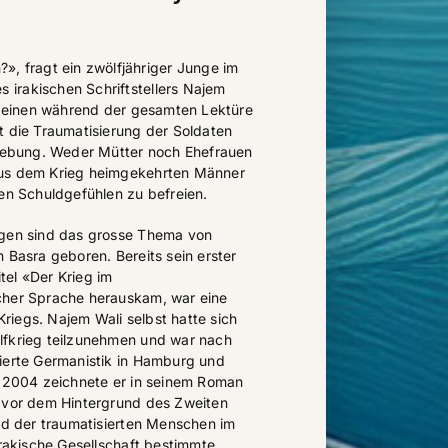
», fragt ein zwölfjähriger Junge im
irakischen Schriftstellers Najem
ie einen während der gesamten Lektüre
t die Traumatisierung der Soldaten
mgebung. Weder Mütter noch Ehefrauen
aus dem Krieg heimgekehrten Männer
ren Schuldgefühlen zu befreien.
ngen sind das grosse Thema von
 Basra geboren. Bereits sein erster
el «Der Krieg im
cher Sprache herauskam, war eine
iegs. Najem Wali selbst hatte sich
lfkrieg teilzunehmen und war nach
ierte Germanistik in Hamburg und
. 2004 zeichnete er in seinem Roman
» vor dem Hintergrund des Zweiten
ild der traumatisierten Menschen im
irakische Gesellschaft bestimmte