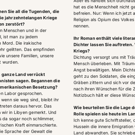
Aber es handelt sich durchaus
hat es die Menschheit nicht ge
en Sie all die Tugenden, die
befreien. Nur: Wenn ich jetzt
ie jahrzehntelangen Kriege
Religion als Opium des Volkes
en zerstört?
nennen.
den Menschen und in der
l, ist man zu jedem
Ihr Roman enthält viele liter
 Mord. Die irakische
Dichter lassen Sie auftreten
ehr gelitten. Das empfinden
Kriegs?
 wie unsere Familien, unsere
Dichtung versorgt uns mit Tr
t wurden.
Mensch überleben. Mit Träumen
Angst bewältigen. Mein Dicht
s ganze Land verrückt
geht zu den Soldaten, die ein
onisten sagen. Begannen die
Gräben zittern und sich vor d
 amerikanischen Besetzung?
nach ihren Wünschen für die Z
en Labor gesprochen.
Notizbuch hält er diese Wünsc
wenn sie weg sind, bleibt ihr
 treten daraus hervor. Das
Wie beurteilen Sie die Lage d
n wir in Libyen gemerkt. Und
Rolle spielen sie heute im La
es da sogar noch schlimmer,
Ich kenne gute Schriftsteller,
rischen Kraft einmarschierte.
Hussein die innere Emigration
ie Sprache der Gewalt die
Land abwandten. Sie schrieb