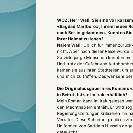
WOZ: Herr Wali, Sie sind vor kurzem
«Bagdad Marlboro», Ihrem neuen R
nach Berlin gekommen. Könnten Sie s
Ihrer Heimat zu leben?
Najem Wali:
Ob ich für immer zurück
nicht. Aber nach dieser Reise würde i
So viele junge Menschen kannten mein
Und trotz der Gefahr von Autobomben
kamen sie aus ihren Stadtteilen, um 
und mich zu treffen. Das war sehr be
Die Originalausgabe Ihres Romans 
in Beirut. Ist sie im Irak erhältlich?
Mein Roman kann im Irak gelesen werd
den Machthabern enthält. Er wird soga
Regierungszeitungen kritisieren ihn n
Verräter. Diese Schreiber gehören zur
Uniformen von Saddam Hussein gegen
getauscht.