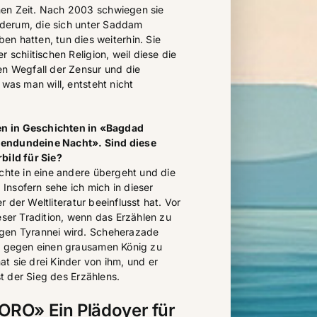
en Zeit. Nach 2003 schwiegen sie
iederum, die sich unter Saddam
n hatten, tun dies weiterhin. Sie
 schiitischen Religion, weil diese die
en Wegfall der Zensur und die
 was man will, entsteht nicht
n in Geschichten in «Bagdad
sendundeine Nacht». Sind diese
bild für Sie?
ichte in eine andere übergeht und die
. Insofern sehe ich mich in dieser
ler der Weltliteratur beeinflusst hat. Vor
eser Tradition, wenn das Erzählen zu
gen Tyrannei wird. Scheherazade
n, gegen einen grausamen König zu
t sie drei Kinder von ihm, und er
ist der Sieg des Erzählens.
O» Ein Plädoyer für