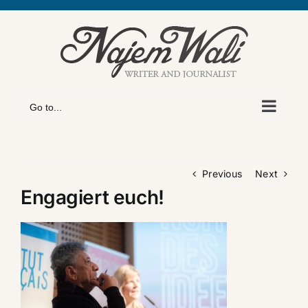
Skip
to
content
Go to...
Previous
Next
Engagiert euch!