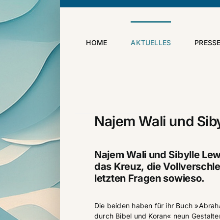
Skip
to
content
HOME
AKTUELLES
PRESS
Najem Wali und Sib
Najem Wali und Sibylle Lew
das Kreuz, die Vollverschle
letzten Fragen sowieso.
Die beiden ha­ben für ihr Buch »Abra­ham
durch Bi­bel und Ko­ran« neun Ge­stal­t