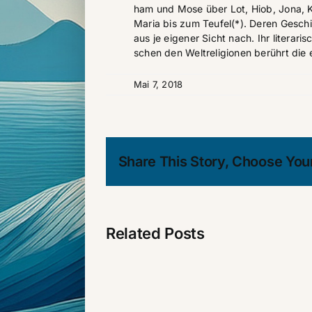
ham und Mose über Lot, Hiob, Jona, Kö­
Ma­ria bis zum Teu­fel(*). De­ren Ge­sch
aus je ei­ge­ner Sicht nach. Ihr li­te­ra­ri
schen den Welt­re­li­gio­nen be­rührt die
Mai 7, 2018
Share This Story, Choose Your
Related Posts
FAZ: