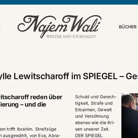
E
BÜCHER
ylle Lewitscharoff im SPIEGEL – G
itscharoff reden über
Schuld und Ge­rech­
tig­keit, Stra­fe und
ierung – und die
Er­bar­men, Ge­walt
und Ver­söh­nung
eben­so wie die Kri­
sen un­se­rer Zeit.
 trifft Ibra­him. Streif­zü­ge
DER SPIEGEL
en aus­ge­wählt, von Eva, Abra­